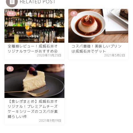
RELATED POST
家庭
食
全種類レビュー！成城石井オ
コスパ最強！美味しいプリン
リジナルサワーがおすすめ④
は成城石井でゲット
2020年11月25日
2021年5月2日
食
【食レポまとめ】成城石井オ
リジナル！プレミアムチーズ
ケーキシリーズのコスパが素
晴らしい件
2021年9月19日