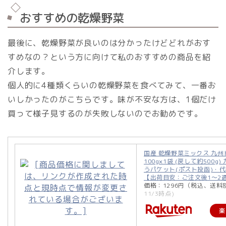
おすすめの乾燥野菜
最後に、乾燥野菜が良いのは分かったけどどれがおす
すめなの？という方に向けて私のおすすめの商品を紹
介します。
個人的に4種類くらいの乾燥野菜を食べてみて、一番お
いしかったのがこちらです。味が不安な方は、1個だけ
買って様子見するのが失敗しないのでお勧めです。
国産 乾燥野菜ミックス 九
100g×1袋 (戻して約500g)
うパケット(ポスト投函)・
【出荷目安：ご注文後1〜2
価格：1296円（税込、送料
11/3時点)
楽