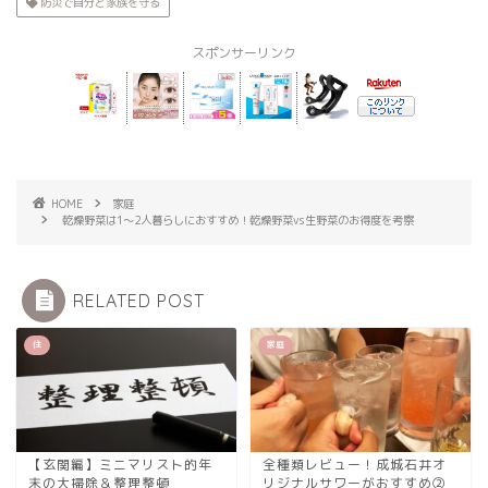
防災で自分と家族を守る
スポンサーリンク
HOME
家庭
乾燥野菜は1～2人暮らしにおすすめ！乾燥野菜vs生野菜のお得度を考察
RELATED POST
住
家庭
【玄関編】ミニマリスト的年
全種類レビュー！成城石井オ
末の大掃除＆整理整頓
リジナルサワーがおすすめ②