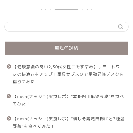
最近の投稿
【健康意識の高い2,30代女性におすすめ】リモートワー
クの快適さをアップ！家具サブスクで電動昇降デスクを
借りてみた
【nosh(ナッシュ)実食レポ】”本格四川麻婆豆腐”を食べ
てみた！
【nosh(ナッシュ)実食レポ】”梅しそ鶏竜田揚げと3種温
野菜”を食べてみた！