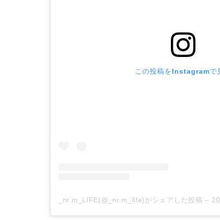
この投稿をInstagram
_nr.m_LIFE(@_nr.m_life)がシェアした投稿
–
2