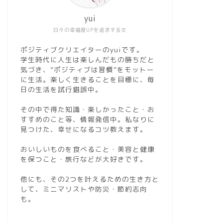
yui
日々の幸福度UPを追求する女
ポジティブクリエイターのyuiです。
学生時代に人生は楽しんだもの勝ちだと
気づき、”ポジティブは習慣”をモットー
に生活。楽しく生きることを目標に、毎
日の生活を試行錯誤中。
その中で得た知識・楽しかったこと・お
すすめのこと等、情報発信中。私なりに
見つけた、幸せになるコツ教えます。
おいしいものを食べること・美容と健康
を保つこと・旅行などが大好きです。
他にも、その2つを叶えるための生き方と
して、ミニマリストや防災・節約志向
も。