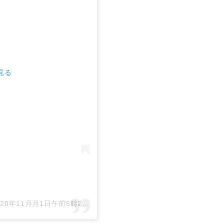
で見る
020年11月月1日午前5時24分PST