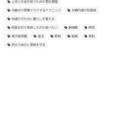
上手にお金を使うための家計管理
共働きの家事でラクするテクニック
夫婦円満の知恵袋
快適さのために暮らしを整える
成城石井で美味しものが食べたい
断捨離
時短
楽天経済圏
温活
節税
結婚
美肌
防災で自分と家族を守る