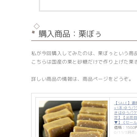
購入商品：栗ぼぅ
私が今回購入してみたのは、栗ぼぅという商
こちらは国産の栗と砂糖だけで作り上げた栗
詳しい商品の情報は、商品ページをどうぞ。
【SALE】濃
×1本 ゆう
きはゆうパ
定】【出荷目
▼】《セー
価格：158
0/11/3時点)