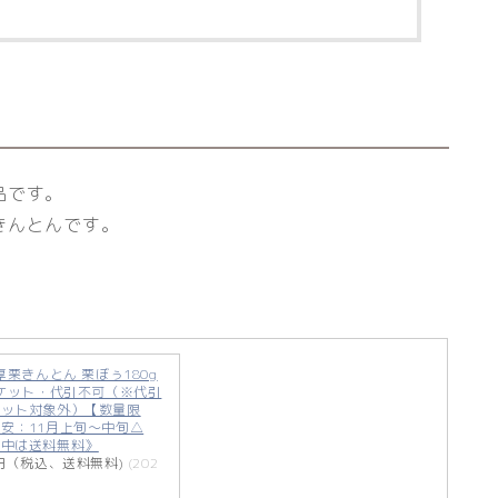
品です。
きんとんです。
厚栗きんとん 栗ぼぅ180g
パケット・代引不可（※代引
ケット対象外）【数量限
安：11月上旬〜中旬△
ル中は送料無料》
0円（税込、送料無料)
(202