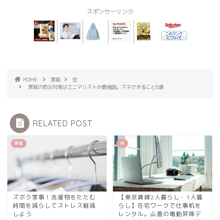
スポンサーリンク
HOME
家庭
住
家庭の防災対策はミニマリストが最強説。マネできること8選
RELATED POST
家庭
住
ズボラ家事！洗濯物をたたむ
【東京賃貸2人暮らし・1人暮
時間を減らしてストレス軽減
らし】在宅ワークで仕事机を
しよう
レンタル。山善の電動昇降デ