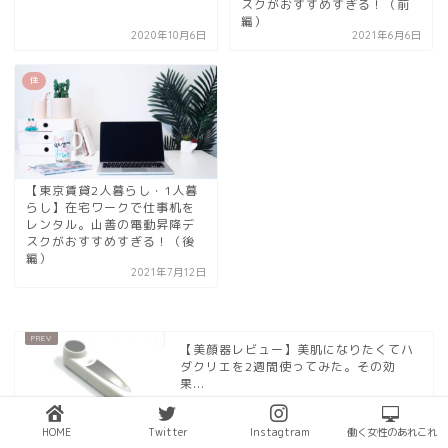
スクがおすすめすぎる！（前
編）
2020年10月6日
2021年6月6日
住
【東京賃貸2人暮らし・1人暮
らし】在宅ワークで仕事机を
レンタル。山善の電動昇降デ
スクがおすすめすぎる！（後
編）
2021年7月12日
【美顔器レビュー】美肌になりたくてハ
ダクリエを2週間使ってみた。その効
果...
HOME
Twitter
Instagtram
働く女性のあれこれ
【東京・下高井戸】もう一度青春しな