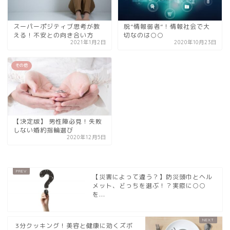
スーパーポジティブ思考が教
脱”情報弱者”！情報社会で大
える！不安との向き合い方
切なのは○○
2021年1月2日
2020年10月23日
その他
【決定版】 男性陣必見！失敗
しない婚約指輪選び
2020年12月5日
【災害によって違う？】防災頭巾とヘル
メット、どっちを選ぶ！？実際に○○
を...
3分クッキング！美容と健康に効くズボ