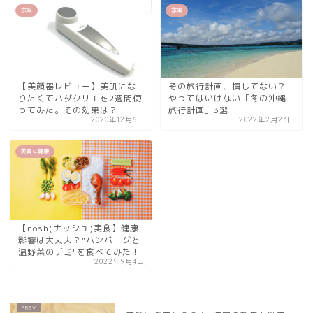
余暇
余暇
【美顔器レビュー】美肌にな
その旅行計画、損してない？
りたくてハダクリエを2週間使
やってはいけない「冬の沖縄
ってみた。その効果は？
旅行計画」3選
2020年12月6日
2022年2月23日
美容と健康
【nosh(ナッシュ)実食】健康
影響は大丈夫？"ハンバーグと
温野菜のデミ"を食べてみた！
2022年9月4日