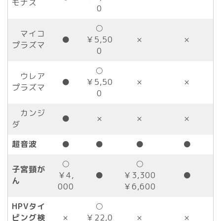
モナス
0
○
マイコ
●
￥5,50
×
×
プラズマ
0
○
ウレア
●
￥5,50
×
×
プラズマ
0
カンジ
●
×
×
×
ダ
超音波
●
●
●
●
○
○
子宮頸が
￥4,
●
￥3,300
●
ん
000
￥6,600
HPVタイ
○
ピング検
×
￥22,0
×
×