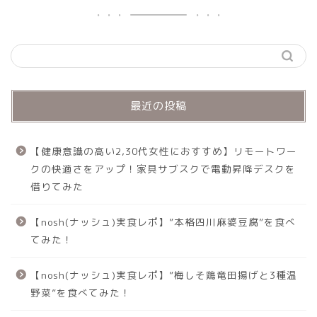
最近の投稿
【健康意識の高い2,30代女性におすすめ】リモートワー
クの快適さをアップ！家具サブスクで電動昇降デスクを
借りてみた
【nosh(ナッシュ)実食レポ】”本格四川麻婆豆腐”を食べ
てみた！
【nosh(ナッシュ)実食レポ】”梅しそ鶏竜田揚げと3種温
野菜”を食べてみた！