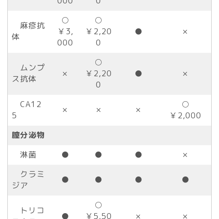
000
0
○
○
麻疹抗
￥3,
￥2,20
●
×
体
000
0
○
ムンプ
×
￥2,20
●
×
ス抗体
0
CA12
○
×
×
×
5
￥2,000
膣分泌物
淋菌
●
●
●
×
クラミ
●
●
●
●
ジア
○
トリコ
●
￥5,50
×
×