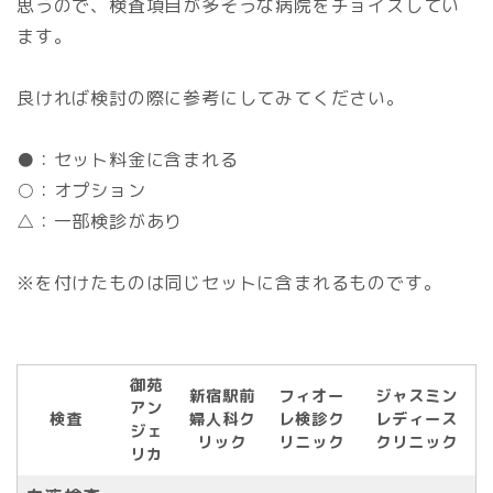
思うので、検査項目が多そうな病院をチョイスしてい
ます。
良ければ検討の際に参考にしてみてください。
●：セット料金に含まれる
○：オプション
△：一部検診があり
※を付けたものは同じセットに含まれるものです。
御苑
新宿駅前
フィオー
ジャスミン
アン
検査
婦人科ク
レ検診ク
レディース
ジェ
リック
リニック
クリニック
リカ