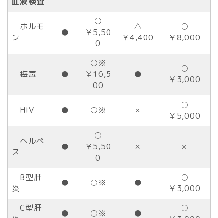
血液検査
○
ホルモ
△
○
●
￥5,50
ン
￥4,400
￥8,000
0
○※
○
梅毒
●
￥16,5
●
￥3,000
00
○
HIV
●
○※
×
￥5,000
○
ヘルペ
●
￥5,50
×
×
ス
0
B型肝
○
●
○※
●
炎
￥3,000
C型肝
○
●
○※
●