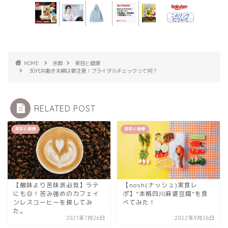
HOME
余暇
美容と健康
30代共働き夫婦は要注意！ブライダルチェックって何？
RELATED POST
美容と健康
美容と健康
【酸味より苦味派必見】ラテ
【nosh(ナッシュ)実食レ
にも◎！苦み強めのカフェイ
ポ】”本格四川麻婆豆腐”を食
ンレスコーヒーを探してみ
べてみた！
た。
2021年7月26日
2022年9月26日