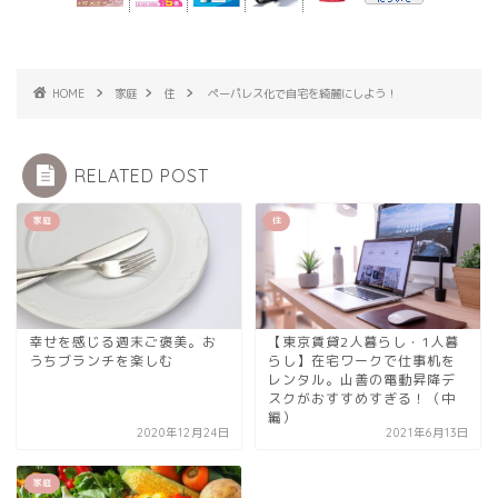
HOME
家庭
住
ペーパレス化で自宅を綺麗にしよう！
RELATED POST
家庭
住
幸せを感じる週末ご褒美。お
【東京賃貸2人暮らし・1人暮
うちブランチを楽しむ
らし】在宅ワークで仕事机を
レンタル。山善の電動昇降デ
スクがおすすめすぎる！（中
編）
2020年12月24日
2021年6月13日
家庭