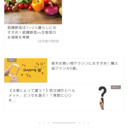
乾燥野菜は1～2人暮らしにお
すすめ！乾燥野菜vs生野菜の
お得度を考察
2020年11月3日
楽天お買い物マラソンにおすすめ！購入
品ジャンル5選。
【災害によって違う？】防災頭巾とヘル
メット、どっちを選ぶ！？実際に○○
を...