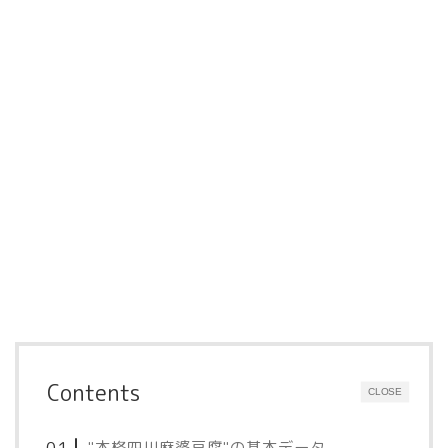
Contents
CLOSE
"本格四川麻婆豆腐"の基本データ