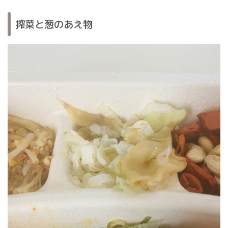
搾菜と葱のあえ物