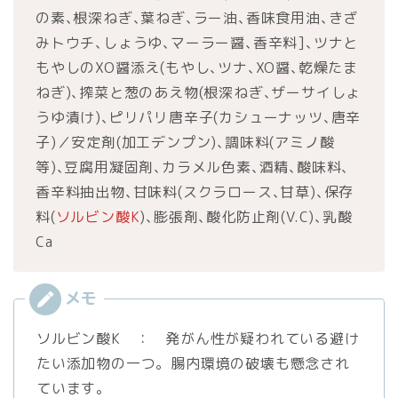
の素､根深ねぎ､葉ねぎ､ラー油､香味食用油､きざ
みトウチ､しょうゆ､マーラー醤､香辛料]､ツナと
もやしのXO醤添え(もやし､ツナ､XO醤､乾燥たま
ねぎ)､搾菜と葱のあえ物(根深ねぎ､ザーサイしょ
うゆ漬け)､ピリパリ唐辛子(カシューナッツ､唐辛
子)／安定剤(加工デンプン)､調味料(アミノ酸
等)､豆腐用凝固剤､カラメル色素､酒精､酸味料､
香辛料抽出物､甘味料(スクラロース､甘草)､保存
料(
ソルビン酸K
)､膨張剤､酸化防止剤(V.C)､乳酸
Ca
ソルビン酸K ： 発がん性が疑われている避け
たい添加物の一つ。腸内環境の破壊も懸念され
ています。