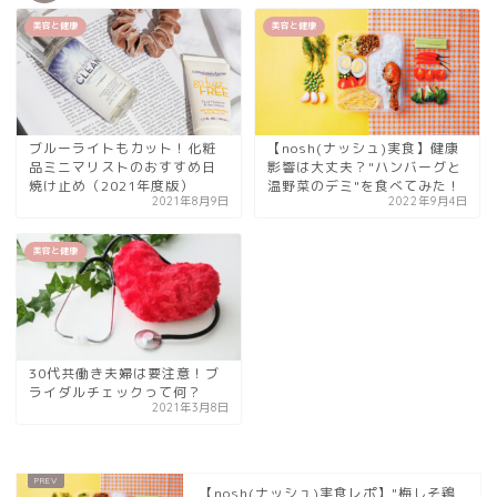
美容と健康
美容と健康
ブルーライトもカット！化粧
【nosh(ナッシュ)実食】健康
品ミニマリストのおすすめ日
影響は大丈夫？"ハンバーグと
焼け止め（2021年度版）
温野菜のデミ"を食べてみた！
2021年8月9日
2022年9月4日
美容と健康
30代共働き夫婦は要注意！ブ
ライダルチェックって何？
2021年3月8日
【nosh(ナッシュ)実食レポ】"梅しそ鶏