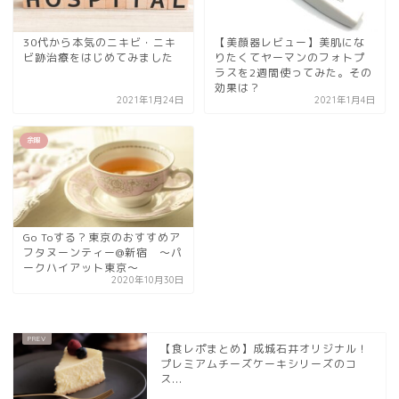
30代から本気のニキビ・ニキ
【美顔器レビュー】美肌にな
ビ跡治療をはじめてみました
りたくてヤーマンのフォトプ
ラスを2週間使ってみた。その
効果は？
2021年1月24日
2021年1月4日
余暇
Go Toする？東京のおすすめア
フタヌーンティー@新宿 ～パ
ークハイアット東京～
2020年10月30日
【食レポまとめ】成城石井オリジナル！
プレミアムチーズケーキシリーズのコ
ス...