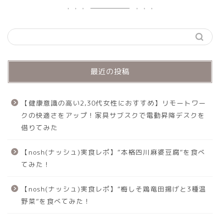
最近の投稿
【健康意識の高い2,30代女性におすすめ】リモートワー
クの快適さをアップ！家具サブスクで電動昇降デスクを
借りてみた
【nosh(ナッシュ)実食レポ】”本格四川麻婆豆腐”を食べ
てみた！
【nosh(ナッシュ)実食レポ】”梅しそ鶏竜田揚げと3種温
野菜”を食べてみた！