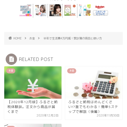
HOME
お金
半年で生活費4万円減！家計簿の項目と使い方
RELATED POST
お金
お金
【2020年12月版】ふるさと納
ふるさと納税はめんどくさ
税体験談。注文から商品が届
い!?誰でもわかる！簡単5ステ
くまで
ップで解説（後編）
2020年12月2日
2020年11月30日