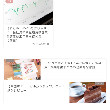
お金
【まとめ】iDeCoだけじゃな
い！会社員の資産運用は企業
型確定拠出年金も使おう！
（前編）
2021年5月14日
【30代共働き夫婦】1年で食費を20%削
減！結果を出すための効果的な家計...
【帝国ホテル・ガルガンチュワ】ケーキ
購入レビュー